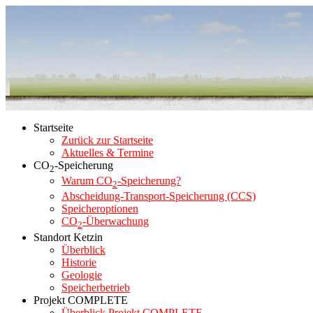
Startseite
Zurück zur Startseite
Aktuelles & Termine
CO
-Speicherung
2
Warum CO
-Speicherung?
2
Abscheidung-Transport-Speicherung (CCS)
Speicheroptionen
CO
-Überwachung
2
Standort Ketzin
Überblick
Historie
Geologie
Speicherbetrieb
Projekt COMPLETE
Überblick Projekt COMPLETE